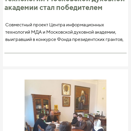
просветительских, информационных проектов. Это и
академии стал победителем
«Лица Академии», цикл о профессорах и
конкурса президентских грантов
преподавателях Московской духовной академии, и
создание портала [bogoslov.tv](http://bogoslov.tv/), и
Совместный проект Центра информационных
небезызвестный проект «Разговор на ты», в котором
технологий МДА и Московской духовной академии,
Владимир Романович Легойда беседует на разные
выигравший в конкурсе Фонда президентских грантов,
острые темы с прот. Павлом Великановым, прогуливаясь
предполагает создание на базе старейшего вуза России
в окрестностях Троице-Сергиевой лавры — такие, так
научно-образовательного пространства «Богословы
сказать, современные «Флоренский с Буглаковым». Был
России» и вовлечение в его работу преподавателей,
еще цикл песочной анимации под названием
аспирантов и магистрантов вузов, областью научных
«Несколько слов о важном», эти короткометражные
интересов и деятельности которых является
фильмы теперь можно нередко встретить на просторах
православная теология (богословие).
сети. Киностудия также участвовала в проекте
Академия веры, в рамках которого вышли в свет 40
Цель проекта ー дать возможность научному
анимационных фильмов. В некоторых проектах я
сообществу оперативно получать информацию о
выступал в качестве продюсера, в других — в качестве
текущих научных проектах и событиях в области
руководителя проекта.
богословской науки, стимулировать обмен научными
достижениями и активизировать профессиональное