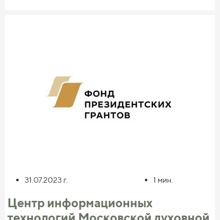
Интернет, с удивлением обнаружил, что в
русскоязычном (и не только) Интернете совсем нет
ресурсов, целенаправленно посвященных этой
исторической личности. Кроме статьи в Википедии,
были только разрозненные, обрывочные сведения,
содержание которых зачастую представлялось весьма
сомнительным или как минимум совершенно не
интересным. Вот тогда и стало понятно, что нужно
заполнить эту лакуну. Очень важно, что нам удалось в
2019 году выиграть Президентский грант, который
сегодня и составляет основу бюджета проекта.
**Ведь это не первый Ваш проект? Какие еще проекты
были реализованы при Вашем участии?**
31.07.2023
г.
1
мин.
Не первый и, надеюсь, не последний. Киностудия
Московской духовной академии «Богослов» работает с
Центр информационных
2010 года и за это время мы реализовали целый ряд
технологий Московской духовной