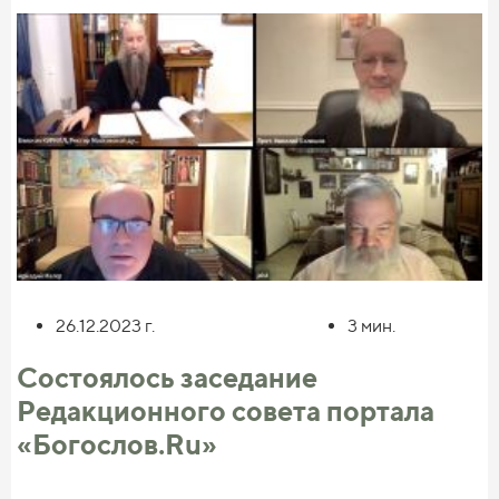
система упростит процесс обучения для всех категорий
обучающихся: школьников, студентов, занимающихся
самообучением и т. д.
Вторым из числа наших проектов, является разработка
сайта в формате Edutainment, посвящённого св. князю
Александру Невскому.
26.12.2023
г.
3
мин.
Состоялось заседание
Редакционного совета портала
«Богослов.Ru»