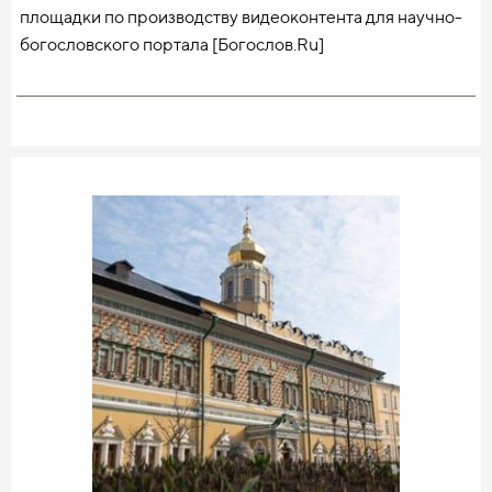
площадки по производству видеоконтента для научно-
богословского портала [Богослов.Ru]
(https://bogoslov.ru/event/6174717) и стала первой
киностудией с образовательными задачами в Русской
Православной Церкви.
Все ролики, созданные киностудией, публикуются
на [YouTube]
(https://www.youtube.com/user/BogoslovRU/featured)**
[-]
(https://www.youtube.com/user/BogoslovRU/featured)**
[канале «Богослов».]
(https://www.youtube.com/user/BogoslovRU/featured) За
11 лет существования канал смог набрать 11,5 тысяч
подписчиков и около 1,5 миллионов просмотров.
Для удобства канал разделён на 26 рубрик,
представленных соответствующими плейлистами.