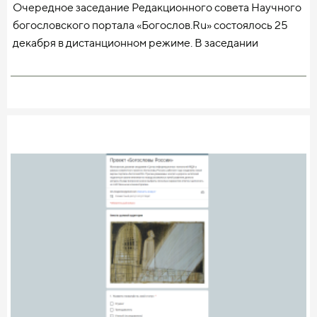
Очередное заседание Редакционного совета Научного
богословского портала «Богослов.Ru» состоялось 25
декабря в дистанционном режиме. В заседании
непосредственно или путём удалённой подачи голосов
участвовали 17 из 22 членов совета.
Председатель Редакционного совета, главный
редактор портала «Богослов.Ru», ректор Московской
духовной академии епископ Сергиево-Посадский и
Дмитровский Кирилл рассказал о текущих и
планируемых проектах издания. В настоящая время
редакция работает над созданием нового сайта с
использованием современных технологий, при этом
функционал платформы будет заметно расширен.
Обновлённый портал разрабатывается в рамках
проекта «Богословы России», реализуемого при
поддержке Фонда президентских грантов и
Президентского фонда культурных инициатив.