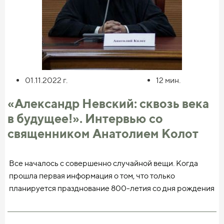
01.11.2022
г.
12
мин.
«Александр Невский: сквозь века
в будущее!». Интервью со
священником Анатолием Колот
Все началось с совершенно случайной вещи. Когда
прошла первая информация о том, что только
планируется празднование 800-летия со дня рождения
князя, я подумал: дай-ка обновлю для себя информацию
о жизни князя, его основных деяниях, но когда полез в