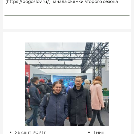
(https://bogoslov.ru/) начала съёмки второго сезона
проекта «Лица академии».
Проект направлен на популяризацию богословского
научного потенциала одного из центральных высших
учебных заведений Русской Православной
Церкви — Московской духовной академии. Серия
видеоинтервью «Лица академии» позволит зрителям
познакомиться с теми, кто трудится в духовной школе и
кому есть что рассказать об МДА, о жизни Церкви и о
личном опыте веры. Материалы будут полезны
преподавателям и студентам теологических вузов и
кафедр, а также широкому кругу людей,
интересующихся богословием.
Первый сезон «Лиц академии» был создан в 2012**–
**2015 гг. Многие из его героев являются выдающимися
представителями богословской науки и образования
26 сент. 2021
г.
1
мин.