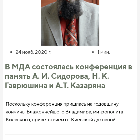
24 нояб. 2020
г.
1
мин.
В МДА состоялась конференция в
память А. И. Сидорова, Н. К.
Гаврюшина и А.Т. Казаряна
Поскольку конференция пришлась на годовщину
кончины Блаженнейшего Владимира, митрополита
Киевского, приветствием от Киевской духовной
академии и словом в память почившего начал своё
интереснейшее выступление профессор патрологии