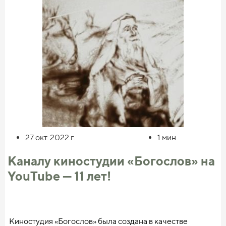
примирить русских князей, узнают о важной
заповедника и многие другие. Над проектом трудятся
исторической миссии Троице-Сергиевой Лавры и её
замечательный дизайнер Е.К. Медина и целая группа
основателя.
профессиональных специалистов для создания сайта и
фильма.
Смотрите трейлер мультфильма [по ссылке]
(https://www.ivi.ru/watch/493548) и приходите на
открытый показ 2 октября.
27 окт. 2022
г.
1
мин.
Каналу киностудии «Богослов» на
YouTube — 11 лет!
Киностудия «Богослов» была создана в качестве