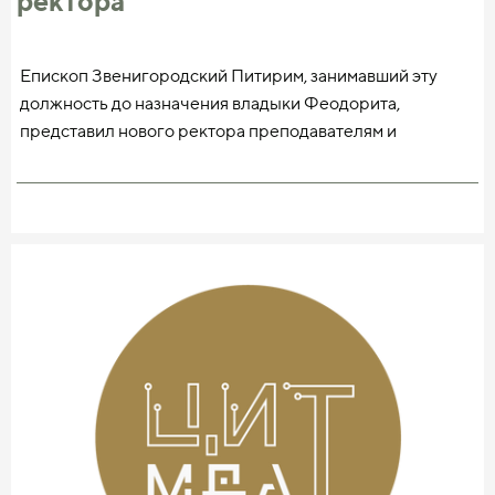
ректора
Епископ Звенигородский Питирим, занимавший эту
должность до назначения владыки Феодорита,
представил нового ректора преподавателям и
студентам Московской духовной академии на
Божественной литургии после запричастного стиха и
пожелал ему помощи Божией. Владыка Феодорит
сердечно поблагодарил владыку Питирима за
понесённые труды, вручил ему медаль святителя
Филарета Московского и подарил панагию с
изображением Покрова Божией Матери.
Желаем владыке Феодориту успеха и благословения
Божия в этом служении и надеемся, что новый ректор не
обойдет своим вниманием вопросы развития
информационных технологий в системе духовного
образования Русской Православной Церкви.