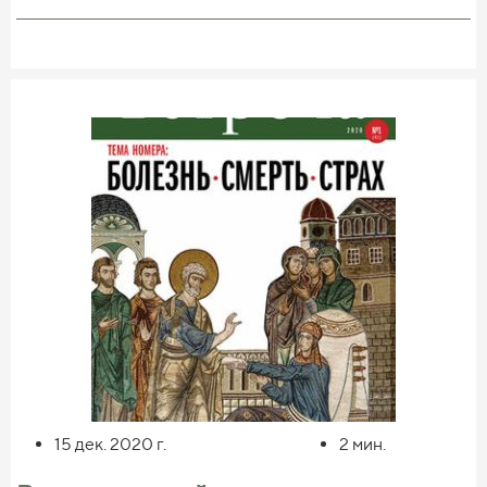
22. Заведующий кафедрой библейских дисциплин
* Система контроля за расписанием занятий.
СПбДА кандидат богословия протоиерей Димитрий
* Возможность выбора системы оценки: простое
Юревич.
«верно/неверно» или более сложная шкала.
23. Преподаватель Сретенской семинарии, доктор
* Сложная семантика текста карточки для отличения
исторических наук, кандидат филологических наук
основной информации от примеров и вспомогательных
протодиакон Владимир Василик.
помет.
24. Доцент кафедр богословия МДА и Сретенской ДС,
профессор Перервинский ДС кандидат философских
Наиболее известная сейчас система, основанная на
наук, кандидат богословия П.К. Доброцветов.
карточках, – это Quizlet. Мы знаем, как сделать
25. Член Межсоборного присутствия РПЦ А.М. Малер.
отечественный аналог Quizlet, который превзойдет его
26. Доцент кафедр церковно-практических дисциплин
по всех отношениях. Созданию такой системы и
МДА и Сретенской ДС кандидат богословия Р.М. Конь.
посвящен наш проект «Модульное обучение». Всех, кто
27. Заведующий кафедрой теологии ПСТГУ, член
заинтересован в проекте, мы приглашаем к
Синодальной библейско-богословской комиссии, член
сотрудничеству. Вы можете сделать пожертвование на
Межсоборного присутствия РПЦ кандидат богословия
проект, или прислать свою идею, которую мы
П.Ю. Малков.
обязательно учтем.
15 дек. 2020
г.
2
мин.