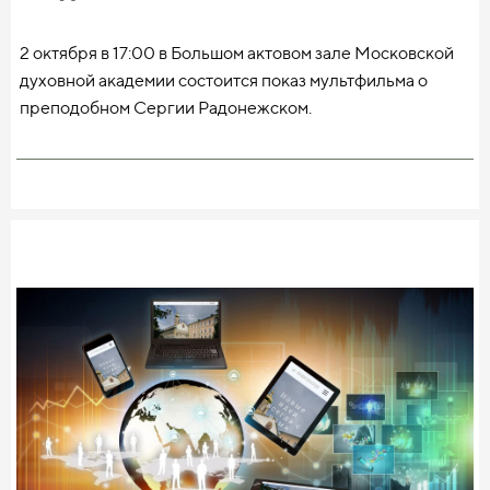
информации, представленной в текстах и иллюстрациях
сайта. А ведь это более 500 000 знаков оригинального
2 октября в 17:00 в Большом актовом зале Московской
текста, созданного специально для нашего проекта. На
духовной академии состоится показ мультфильма о
самом деле первое и главное, что удалось успешно
преподобном Сергии Радонежском.
сделать — это собрать высококлассный коллектив
авторов, работающих под руководством редакционного
«Забытое чудо» — совместный проект Свято-Троицкой
совета. Являясь "мозговым центром" проекта,
Сергиевой Лавры, Московской духовной академии,
редколлегия не только выверяет аутентичность
анимационной студии «Паровоз» и госкорпорации
содержания и вносит необходимые коррективы, но и
«Ростех», работа над которым длилась четыре года.
коллегиально разрабатывает креативные решения для
сайта, фильма и других направлений проекта. В работе
После показа зрители смогут пообщаться с создателями
редакционного совета на протяжение последних
картины. Во встрече примут участие:
полугода принимали участие наши научные редакторы
и авторы — директор Института истории и социальных
— ректор Московской духовной академии, наместник
наук Российского государственного педагогического
Свято-Троицкой Сергиевой Лавры епископ Сергиево-
университета им. А.И. Герцена доктор исторических
Посадский и Дмитровский Кирилл,
наук Р.А. Соколов (г. Санкт Петербург), А.Е. Тарасов,
кандидат исторических наук, доцент исторического