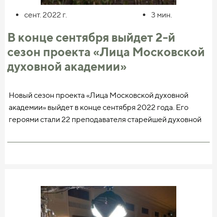
Среди 345 видеоматериалов на канале —
сент. 2022
г.
3
мин.
многочисленные доклады, лекции и интервью с
ведущими специалистами в области богословской науки
В конце сентября выйдет 2-й
и образования — как отечественными, так и
сезон проекта «Лица Московской
зарубежными.
духовной академии»
Новый сезон проекта «Лица Московской духовной
академии» выйдет в конце сентября 2022 года. Его
героями стали 22 преподавателя старейшей духовной
школы России.
Богословы и историки, филологи и музыканты,
библеисты и литургисты рассказывают о жизни Церкви,
Московской духовной академии, актуальных проблемах
церковной науки и личном опыте веры, сообщает
пресс-служба Синодального отдела по
взаимоотношениям Церкви с обществом и СМИ.