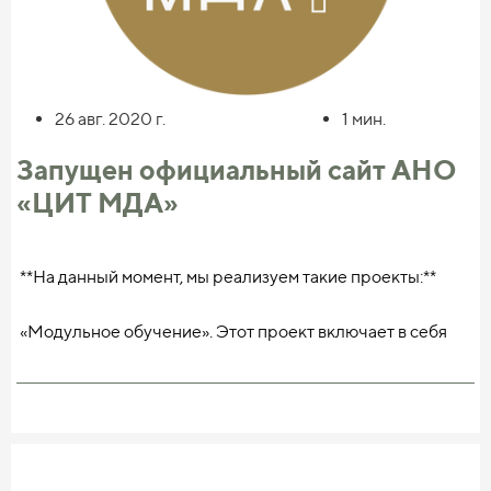
26 авг. 2020
г.
1
мин.
Запущен официальный сайт АНО
«ЦИТ МДА»
**На данный момент, мы реализуем такие проекты:**
«Модульное обучение». Этот проект включает в себя
разработку сайта и мобильных приложений, основанных
на системе карточек, которые способствуют
визуальному запоминанию нужной информации для
обучения в разных направленниях, будь это
иностранные языки или же иные отрасли знаний. Данная