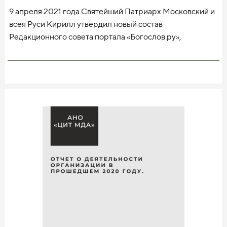
совместного посещения занятий, как в наших
9 апреля 2021 года Святейший Патриарх Московский и
семинариях. Полностью согласны с мнением
всея Руси Кирилл утвердил новый состав
председателя Учебного комитета Русской
Редакционного совета портала «Богослов.ру»,
Православной Церкви прот. Максима Козлова, который
крупнейшей общецерковной научной площадки
недавно в [интервью на канале «Спас» ]
ведущих духовных учебных заведений.
(https://prichod.ru/the-word-of-the-
В состав Редакционного совета вошли:
pastor/39273/)выразил уверенность, что врач,
священник, учитель, военный не могут быть воспитаны
1. Ректор Московской духовной академии епископ
дистанционно.
Звенигородский Феодорит — председатель.
2. Ректор Коломенской духовной семинарии епископ
Зарайский Константин.
3. Ректор Перервинской духовной семинарии
иеромонах Аполлинарий (Панин).
4. Ректор Николо-Угрешской духовной семинарии
иеромонах Кирилл (Зинковский).
5. Заместитель председателя Отдела внешних
церковных связей Московского Патриархата
протоиерей Николай Балашов.