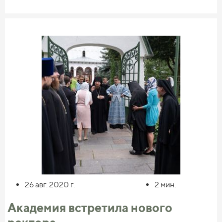
КДА Владимир Викторович Бурега. В его докладе
освещался богословский конфликт между святителем
Феофаном Затворником и святым праведным Иоанном
Кронштадтским, были представлены неизвестные
ранее факты и документы.
Многие докладчики сказали тёплые слова о почивших
наставниках и учёных Николае Константиновиче
Гаврюшине, Алексее Ивановиче Сидорове и
Александре Торгомовиче Казаряне.
В докладах были представлены результаты
исследований участников, периодически возникала
живая дискуссия, позволившая увидеть многие вещи с
новой стороны и создать новые знакомства.
26 авг. 2020
г.
2
мин.
Академия встретила нового