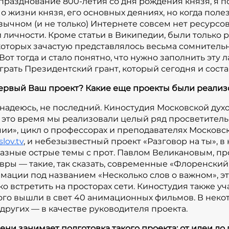
празднование 800-летия со дня рождения князя, я п
информационный сайт?**
 жизни князя, его основных деяниях, но когда поле
язычном (и не только) Интернете совсем нет ресурс
Нет, это не просто рядовой с
 личности. Кроме статьи в Википедии, были только
оторых зачастую представлялось весьма сомнител
целый портал, имеющий пол
от тогда и стало понятно, что нужно заполнить эту л
контент в формате Edutainme
играть Президентский грант, который сегодня и сост
информация подается в легк
форме. Мы надеемся, что на
первый Ваш проект? Какие еще проекты были реали
позволит поддерживать выс
 надеюсь, не последний. Киностудия Московской дух
аудитории, и этот сайт не 
за это время мы реализовали целый ряд просветител
истории. Структура сайта уст
ии», цикл о профессорах и преподавателях Московск
первую страницу, может уви
lov.tv
, и небезызвестный проект «Разговор на ты»,
направления погружения в ма
разные острые темы с прот. Павлом Великановым, пр
"жизнь", "наследие"). Кажды
вры — такие, так сказать, современные «Флоренский
блоков, каждый из которых, 
мации под названием «Несколько слов о важном», 
о встретить на просторах сети. Киностудия также уч
рубрик и раскрывается в разн
ого вышли в свет 40 анимационных фильмов. В некот
тест, игры, инфографика, кн
 других — в качестве руководителя проекта.
карты, онлайн-музей и др. 
производство 7-минутного а
ени занимает подготовка такого проекта: от идеи до