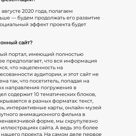
на. При такой игровой, ненавязчивой
 августе 2020 года, полагаем
дим за содержанием информации,
льше — будем продолжать его развитие
иллюстрациях сайта. А ведь это более
 социальный эффект проекта будет
го текста, созданного специально для
ле первое и главное, что удалось
ионный сайт?
ать высококлассный коллектив авторов,
м редакционного совета. Являясь
целый портал, имеющий полностью
, редколлегия не только выверяет
ее предполагает, что вся информация
 вносит необходимые коррективы, но и
мся, что нацеленность на
 креативные решения для сайта,
сованности аудитории, и этот сайт не
а так, что посетитель, попадая на
й проекта. В работе редакционного
ных направления погружения в
дних полугода принимали участие
здел содержит 10 тематических блоков,
авторы — директор Института истории
крывается в разных форматах: текст,
ого государственного педагогического
арь, интерактивные карты, онлайн-музей
а доктор исторических наук Р.А.
нутного анимационного фильма в
, А.Е. Тарасов, кандидат исторических
 ненавязчивой форме, мы скрупулезно
факультета МГУ имени М.В. Ломоносова;
иллюстрациях сайта. А ведь это более
 нашего проекта. На самом деле первое
ктор журнала "Мир музея" А.Ю.