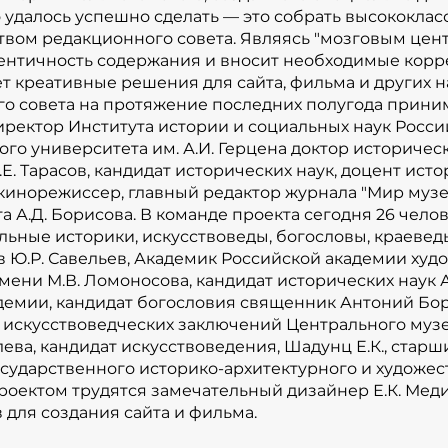
то удалось успешно сделать — это собрать высококла
Пищулин; выпускающий редак
твом редакционного совета. Являясь "мозговым цент
проекта сегодня 26 человек,
ентичность содержания и вносит необходимые корре
профессиональные историки,
т креативные решения для сайта, фильма и других н
и другие специалисты. Среди
о совета на протяжение последних полугода прини
Академик Российской академ
иректор Института истории и социальных наук Росси
искусствоведения, доцент М
го университета им. А.И. Герцена доктор исторически
исторических наук А.В. Лау
.Е. Тарасов, кандидат исторических наук, доцент ист
кинорежиссер, главный редактор журнала "Мир муз
академии, кандидат богосло
а А.Д. Борисова. В команде проекта сегодня 26 челов
Белик, нач. отдела эксперт
ьные историки, искусствоведы, богословы, краевед
Центрального музея древнер
в Ю.Р. Савельев, Академик Российской академии худо
Рублева, кандидат искусство
мени М.В. Ломоносова, кандидат исторических наук 
сотрудник Переславль-Залес
демии, кандидат богословия священник Антоний Борис
архитектурного и художеств
 искусствоведческих заключений Центрального музе
другие. Над проектом трудят
лева, кандидат искусствоведения, Шадунц Е.К., стар
осударственного историко-архитектурного и художе
Медина и целая группа про
проектом трудятся замечательный дизайнер Е.К. Ме
создания сайта и фильма.
 для создания сайта и фильма.