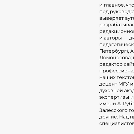
и главное, ч
под руководс
выверяет аут
разрабатывае
редакционног
и авторы — д
педагогическо
Петербург), А
Ломоносова; 
редактор сайт
профессионал
наших тексто
доцент МГУ и
духовной ака
экспертизы и
имени А. Руб
Залесского г
другие. Над 
специалистов