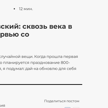
12 мин.
ский: сквозь века в
ервью со
натолием Колот
случайной вещи. Когда прошла первая
ко планируется празднование 800-
, я подумал: дай-ка обновлю для себя
го основных деяниях, но когда полез в
аружил, что в русскоязычном (и не
ет ресурсов, целенаправленно
кой личности. Кроме статьи в
зрозненные, обрывочные сведения,
Поделиться постом
ую представлялось весьма
ния