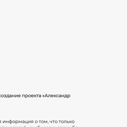
анием «Несколько слов о важном», эти
еперь можно нередко встретить на
также участвовала в проекте Академия
шли в свет 40 анимационных фильмов. В
ал в качестве продюсера, в других — в
та.
подготовка такого проекта: от идеи до
н на год: начали подготовку мы еще в
 завершить все запланированное в
дальше — будем продолжать его
 создание проекта «Александр
ь весь этот год юбилейный, да и
фект проекта будет простираться
 реализации.
 информация о том, что только
проекта? Это будет простой