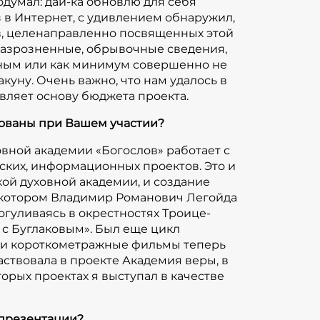
одумал: дай-ка обновлю для себя
з в Интернет, с удивлением обнаружил,
ов, целенаправленно посвященных этой
айт, страничка имени. По сути, это
 разрозненные, обрывочные сведения,
ьным или как минимум совершенно не
ностью оригинальный дизайн и
акуну. Очень важно, что нам удалось в
nt. Последнее предполагает, что вся
авляет основу бюджета проекта.
ой, где-то даже развлекательной
целенность на интерактивность
зованы при Вашем участии?
окий градус заинтересованности
овной академии «Богослов» работает с
будет очередным скучным уроком
ьских, информационных проектов. Это и
роена так, что посетитель, попадая на
ой духовной академии, и создание
деть весь масштаб проекта — 3 главных
 в котором Владимир Романович Легойда
териал (разделы сайта "эпоха",
огуливаясь в окрестностях Троице-
й раздел содержит 10 тематических
 с Буглаковым». Был еще цикл
в свою очередь, имеет несколько
эти короткометражные фильмы теперь
аствовала в проекте Академия веры, в
ых форматах: текст, фото, аудио, видео,
орых проектах я выступал в качестве
ижная полка, словарь, интерактивные
Важной составляющей проекта является
нимационного фильма в формате 2- и
 презентации?