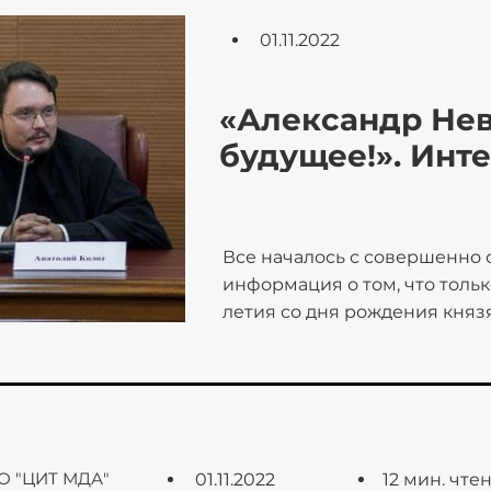
01.11.2022
«Александр Нев
будущее!». Инт
священником А
Все началось с совершенно 
информация о том, что толь
летия со дня рождения князя
информацию о жизни князя, е
Интернет, с удивлением обн
только) Интернете совсем н
посвященных этой историчес
Википедии, были только ра
содержание которых зачаст
О "ЦИТ МДА"
01.11.2022
12 мин. чте