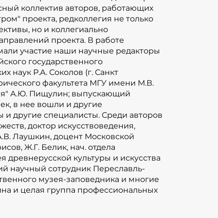
ссный коллектив авторов, работающих
тор сайта А.Д. Борисова. В команде
ром" проекта, редколлегия не только
 в нее вошли и другие
ктивы, но и коллегиально
 искусствоведы, богословы, краеведы
аправлений проекта. В работе
 авторов наших текстов Ю.Р. Савельев,
мали участие наши научные редакторы
ии художеств, доктор
йского государственного
ГУ имени М.В. Ломоносова, кандидат
х наук Р.А. Соколов (г. Санкт
шкин, доцент Московской духовной
орического факультета МГУ имени М.В.
ея" А.Ю. Пищулин; выпускающий
вия священник Антоний Борисов, Ж.Г.
ек, в нее вошли и другие
изы и искусствоведческих заключений
ы и другие специалисты. Среди авторов
усской культуры и искусства имени А.
жеств, доктор искусствоведения,
ведения, Шадунц Е.К., старший научный
А.В. Лаушкин, доцент Московской
ского государственного историко-
ов, Ж.Г. Белик, нач. отдела
енного музея-заповедника и многие
я древнерусской культуры и искусства
ся замечательный дизайнер Е.К.
ший научный сотрудник Переславль-
ственного музея-заповедника и многие
фессиональных специалистов для
дина и целая группа профессиональных