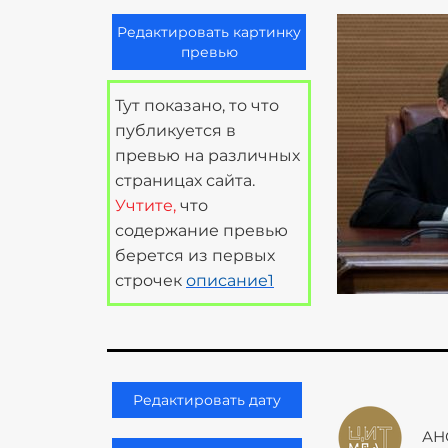
Редактировать картинку
превью
Тут показано, то что
публикуется в
превью на различных
страницах сайта.
Учтите,
что
содержание превью
берется из первых
строчек
описание1
Редактировать дату
АН