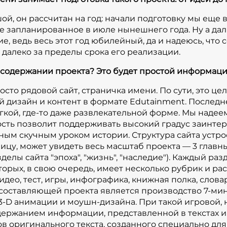
3-D анимации и моушн-дизай
й, он рассчитан на год: начали подготовку мы еще в
форме, мы скрупулезно сле
е запланированное в июле нынешнего года. Ну а да
представленной в текстах и 
е, ведь весь этот год юбилейный, да и надеюсь, что
500 000 знаков оригинально
 далеко за пределы срока его реализации.
нашего проекта. На самом де
 содержании проекта? Это будет простой информац
успешно сделать — это собр
работающих под руководство
просто рядовой сайт, страничка имени. По сути, это 
"мозговым центром" проекта
 дизайн и контент в формате Edutainment. Последн
аутентичность содержания и
егкой, где-то даже развлекательной форме. Мы надее
коллегиально разрабатывает
сть позволит поддерживать высокий градус заинтере
ным скучным уроком истории. Структура сайта устроен
фильма и других направлени
ицу, может увидеть весь масштаб проекта — 3 глав
совета на протяжение после
делы сайта "эпоха", "жизнь", "наследие"). Каждый ра
наши научные редакторы и 
орых, в свою очередь, имеет несколько рубрик и рас
и социальных наук Российск
видео, тест, игры, инфографика, книжная полка, слов
университета им. А.И. Герцен
 составляющей проекта является производство 7-ми
Соколов (г. Санкт Петербург)
 3-D анимации и моушн-дизайна. При такой игровой,
наук, доцент исторического 
держанием информации, представленной в текстах и 
ов оригинального текста, созданного специально для
кинорежиссер, главный реда