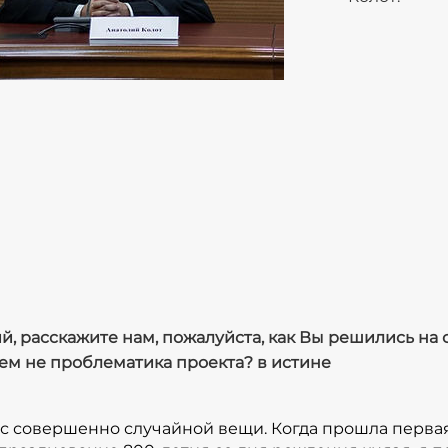
песочной анимации под назв
короткометражные фильмы т
просторах сети. Киностудия 
веры, в рамках которого вы
некоторых проектах я выступ
качестве руководителя проек
**Сколько времени занимает 
презентации?**
Проект большой, он рассчита
августе 2020 года, полагаем
июле нынешнего года. Ну а 
й, расскажите нам, пожалуйста, как Вы решились на
развитие и продвижение, вед
чем не проблематика проекта? в истине
надеюсь, что социальный эф
далеко за пределы срока его
 с совершенно случайной вещи. Когда прошла первая
**Расскажите о содержании 