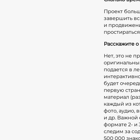
Проект большо
завершить вс
и продвижени
простираться
Расскажите о
Нет, это не 
оригинальный
подается в л
интерактивно
будет очеред
первую стран
материал (раз
каждый из кот
фото, аудио, 
и др. Важной
формате 2- и
следим за со
500 000 знак