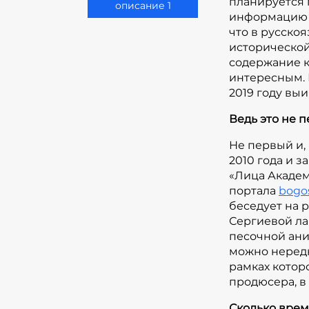
планируется 
описание 1
информацию о
что в русско
исторической
содержание к
интересным. В
2019 году вы
Ведь это не 
Не первый и,
2010 года и 
«Лица Академ
портала
bogos
беседует на 
Сергиевой ла
песочной ани
можно нередк
рамках котор
продюсера, в
Сколько врем