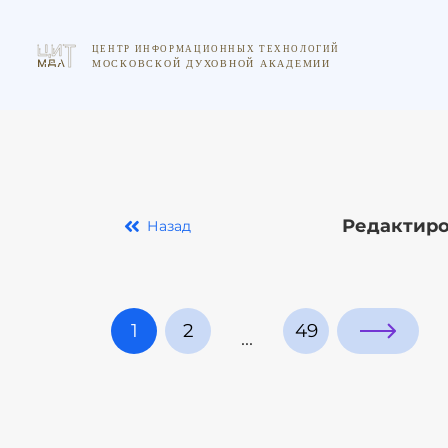
Редактиро
Назад
1
2
49
...